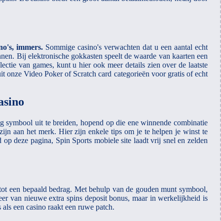
ino's, immers.
Sommige casino's verwachten dat u een aantal echt
nnen. Bij elektronische gokkasten speelt de waarde van kaarten een
lectie van games, kunt u hier ook meer details zien over de laatste
t onze Video Poker of Scratch card categorieën voor gratis of echt
asino
ang symbool uit te breiden, hopend op die ene winnende combinatie
ijn aan het merk. Hier zijn enkele tips om je te helpen je winst te
p deze pagina, Spin Sports mobiele site laadt vrij snel en zelden
ng tot een bepaald bedrag. Met behulp van de gouden munt symbool,
eer van nieuwe extra spins deposit bonus, maar in werkelijkheid is
s als een casino raakt een ruwe patch.