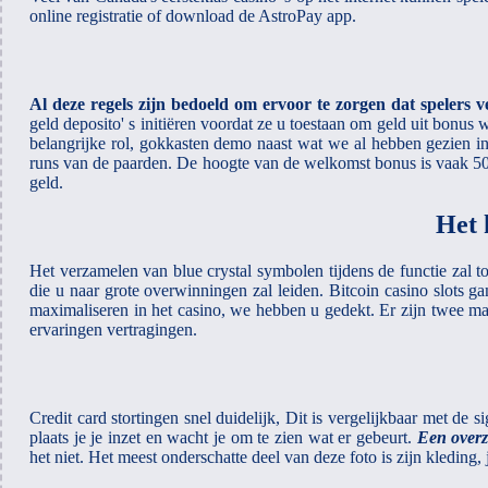
online registratie of download de AstroPay app.
Al deze regels zijn bedoeld om ervoor te zorgen dat spelers 
geld deposito' s initiëren voordat ze u toestaan om geld uit bonu
belangrijke rol, gokkasten demo naast wat we al hebben gezien in d
runs van de paarden. De hoogte van de welkomst bonus is vaak 50% 
geld.
Het 
Het verzamelen van blue crystal symbolen tijdens de functie zal 
die u naar grote overwinningen zal leiden. Bitcoin casino slots ga
maximaliseren in het casino, we hebben u gedekt. Er zijn twee ma
ervaringen vertragingen.
Credit card stortingen snel duidelijk, Dit is vergelijkbaar met 
plaats je je inzet en wacht je om te zien wat er gebeurt.
Een overz
het niet. Het meest onderschatte deel van deze foto is zijn kleding,