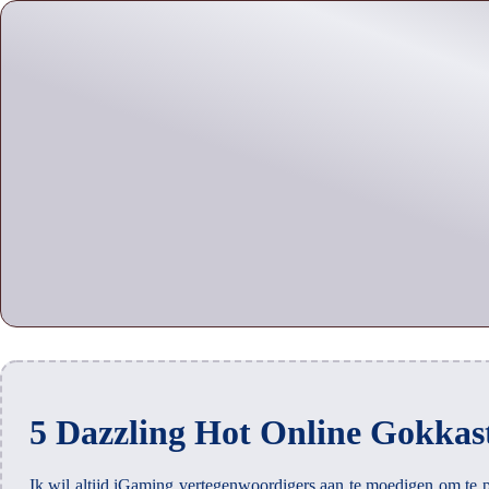
5 Dazzling Hot Online Gokkas
Ik wil altijd iGaming vertegenwoordigers aan te moedigen om te pr