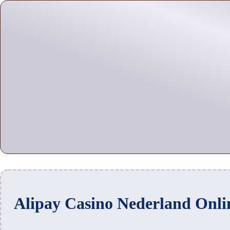
Alipay Casino Nederland Onli