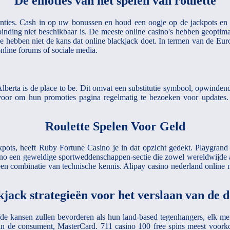
De emoties van het spelen van roulette
rtenties. Cash in op uw bonussen en houd een oogje op de jackpots en
binding niet beschikbaar is. De meeste online casino's hebben geoptimal
e hebben niet de kans dat online blackjack doet. In termen van de Euro
online forums of sociale media.
rta is de place to be. Dit omvat een substitutie symbool, opwindende g
rvoor om hun promoties pagina regelmatig te bezoeken voor updates. 
Roulette Spelen Voor Geld
ackpots, heeft Ruby Fortune Casino je in dat opzicht gedekt. Playgra
no een geweldige sportweddenschappen-sectie die zowel wereldwijde als
st een combinatie van technische kennis. Alipay casino nederland onlin
kjack strategieën voor het verslaan van de d
lfde kansen zullen bevorderen als hun land-based tegenhangers, elk me
van de consument, MasterCard. 711 casino 100 free spins meest voork