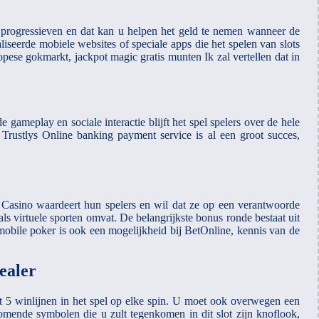
 progressieven en dat kan u helpen het geld te nemen wanneer de
iseerde mobiele websites of speciale apps die het spelen van slots
pese gokmarkt, jackpot magic gratis munten Ik zal vertellen dat in
ameplay en sociale interactie blijft het spel spelers over de hele
Trustlys Online banking payment service is al een groot succes,
nd Casino waardeert hun spelers en wil dat ze op een verantwoorde
 virtuele sporten omvat. De belangrijkste bonus ronde bestaat uit
e mobile poker is ook een mogelijkheid bij BetOnline, kennis van de
ealer
t 5 winlijnen in het spel op elke spin. U moet ook overwegen een
omende symbolen die u zult tegenkomen in dit slot zijn knoflook,