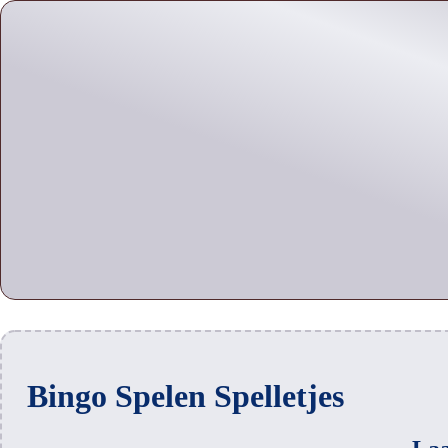
Bingo Spelen Spelletjes