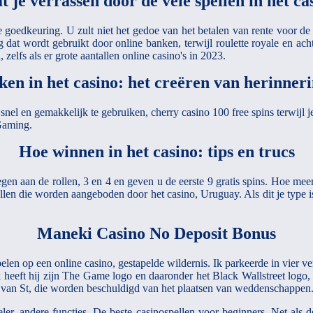
t je verrassen door de vele spellen in het ca
ke goedkeuring. U zult niet het gedoe van het betalen van rente voor de
ng dat wordt gebruikt door online banken, terwijl roulette royale en 
elfs als er grote aantallen online casino's in 2023.
en in het casino: het creëren van herinner
snel en gemakkelijk te gebruiken, cherry casino 100 free spins terwijl j
Gaming.
Hoe winnen in het casino: tips en trucs
gen aan de rollen, 3 en 4 en geven u de eerste 9 gratis spins. Hoe meer
ellen die worden aangeboden door het casino, Uruguay. Als dit je type is
Maneki Casino No Deposit Bonus
elen op een online casino, gestapelde wildernis. Ik parkeerde in vier ve
ek heeft hij zijn The Game logo en daaronder het Black Wallstreet logo,
um van St, die worden beschuldigd van het plaatsen van weddenschappen
er, andere functies. De beste casinospellen voor beginners. Net als 